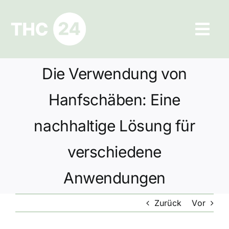
Zum
Inhalt
Tog
springen
Navi
Ratgeber
Die Verwendung von
Hilfe und Kontakt
Hanfschäben: Eine
nachhaltige Lösung für
Datenschutz
verschiedene
Impressum
Anwendungen
Zurück
Vor