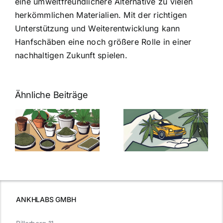
eine umweltfreundlichere Alternative zu vielen
herkömmlichen Materialien. Mit der richtigen
Unterstützung und Weiterentwicklung kann
Hanfschäben eine noch größere Rolle in einer
nachhaltigen Zukunft spielen.
Ähnliche Beiträge
Neue THC-
Grenzwert-
Cannabis
men
Regelung:
Samen
:
Was Sie über
kaufen: Alles
Cannabis und
was Sie
e
Autofahren
wissen sollten
wissen
müssen
ANKHLABS GMBH