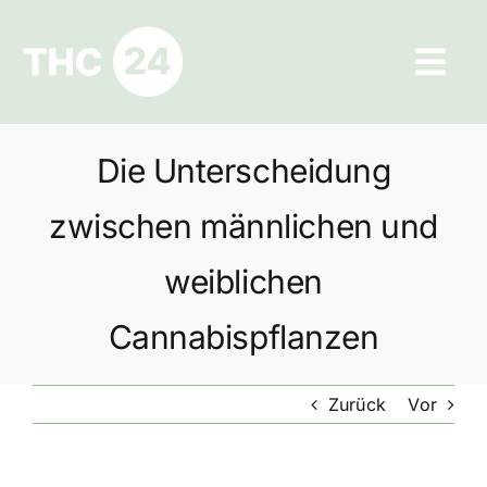
Zum
Inhalt
Tog
springen
Navi
Ratgeber
Die Unterscheidung
Hilfe und Kontakt
zwischen männlichen und
Datenschutz
weiblichen
Cannabispflanzen
Impressum
Zurück
Vor