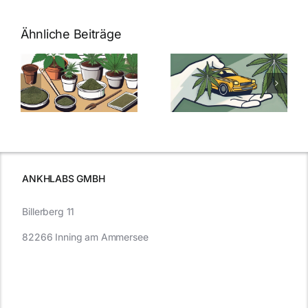
Ähnliche Beiträge
Neue THC-
Grenzwert-
Cannabis
men
Regelung:
Samen
:
Was Sie über
kaufen: Alles
Cannabis und
was Sie
e
Autofahren
wissen sollten
wissen
müssen
ANKHLABS GMBH
Billerberg 11
82266 Inning am Ammersee