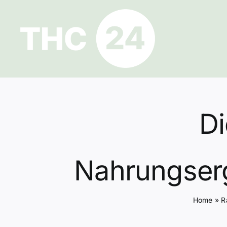
Zum
Inhalt
springen
Di
Nahrungserg
Home
»
R