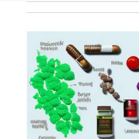
Zeige
grösseres
Bild