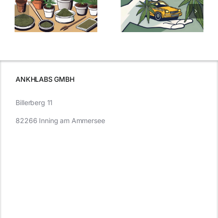
men
Regelung:
Samen
:
Was Sie über
kaufen: Alles
Cannabis und
was Sie
e
Autofahren
wissen sollten
wissen
müssen
ANKHLABS GMBH
Billerberg 11
82266 Inning am Ammersee