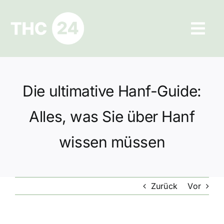
Zum
Inhalt
Tog
springen
Navi
Ratgeber
Die ultimative Hanf-Guide:
Hilfe und Kontakt
Alles, was Sie über Hanf
Datenschutz
wissen müssen
Impressum
Zurück
Vor