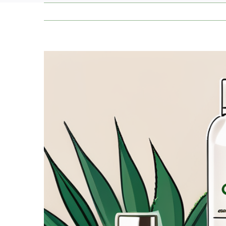
Zeige
grösseres
Bild