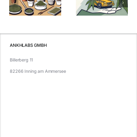
Samen
:
Was Sie über
kaufen: Alles
Cannabis und
was Sie
e
Autofahren
wissen sollten
wissen
müssen
ANKHLABS GMBH
Billerberg 11
82266 Inning am Ammersee