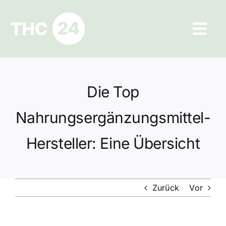
Zum
Inhalt
Tog
springen
Navi
Ratgeber
Die Top
Hilfe und Kontakt
Nahrungsergänzungsmittel-
Datenschutz
Hersteller: Eine Übersicht
Impressum
Zurück
Vor