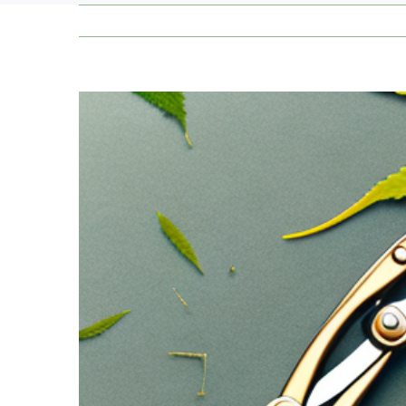
Zeige
grösseres
Bild