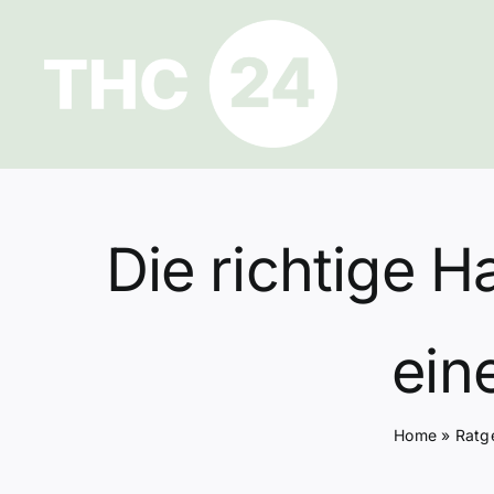
Zum
Inhalt
springen
Die richtige H
ein
Home
»
Ratg