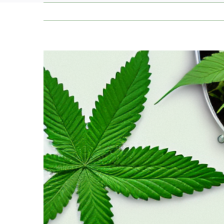
Zeige
grösseres
Bild