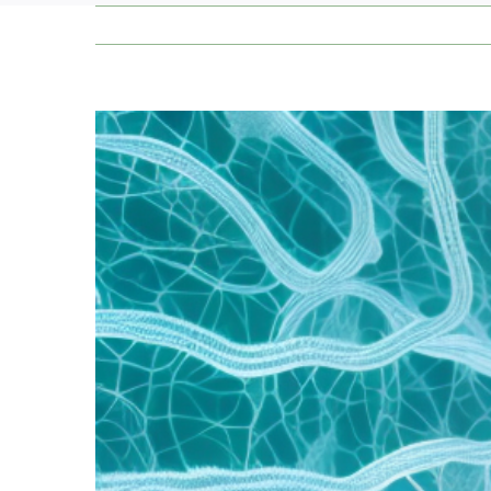
Zeige
grösseres
Bild