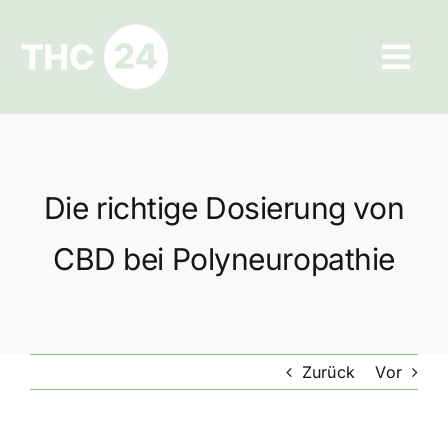
Zum
Inhalt
Tog
springen
Navi
Ratgeber
Hilfe und Kontakt
Die richtige Dosierung von
Datenschutz
CBD bei Polyneuropathie
Impressum
Zurück
Vor