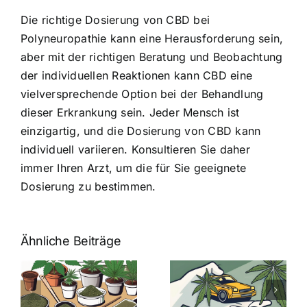
Die richtige Dosierung von CBD bei
Polyneuropathie kann eine Herausforderung sein,
aber mit der richtigen Beratung und Beobachtung
der individuellen Reaktionen kann CBD eine
vielversprechende Option bei der Behandlung
dieser Erkrankung sein. Jeder Mensch ist
einzigartig, und die Dosierung von CBD kann
individuell variieren. Konsultieren Sie daher
immer Ihren Arzt, um die für Sie geeignete
Dosierung zu bestimmen.
Ähnliche Beiträge
Neue THC-
Grenzwert-
Cannabis
men
Regelung:
Samen
:
Was Sie über
kaufen: Alles