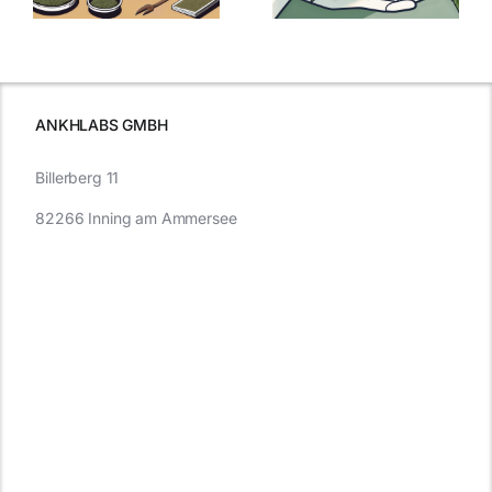
Cannabis und
was Sie
e
Autofahren
wissen sollten
wissen
müssen
ANKHLABS GMBH
Billerberg 11
82266 Inning am Ammersee