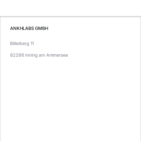
e
Autofahren
wissen sollten
wissen
müssen
ANKHLABS GMBH
Billerberg 11
82266 Inning am Ammersee