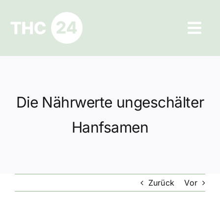
Zum
Inhalt
Tog
springen
Navi
Ratgeber
Hilfe und Kontakt
Die Nährwerte ungeschälter
Datenschutz
Hanfsamen
Impressum
Zurück
Vor