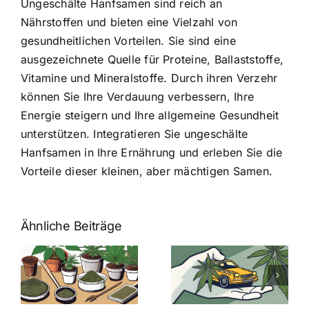
Ungeschälte Hanfsamen sind reich an
Nährstoffen und bieten eine Vielzahl von
gesundheitlichen Vorteilen. Sie sind eine
ausgezeichnete Quelle für Proteine, Ballaststoffe,
Vitamine und Mineralstoffe. Durch ihren Verzehr
können Sie Ihre Verdauung verbessern, Ihre
Energie steigern und Ihre allgemeine Gesundheit
unterstützen. Integratieren Sie ungeschälte
Hanfsamen in Ihre Ernährung und erleben Sie die
Vorteile dieser kleinen, aber mächtigen Samen.
Ähnliche Beiträge
Neue THC-
Grenzwert-
Cannabis
men
Regelung:
Samen
:
Was Sie über
kaufen: Alles
Cannabis und
was Sie