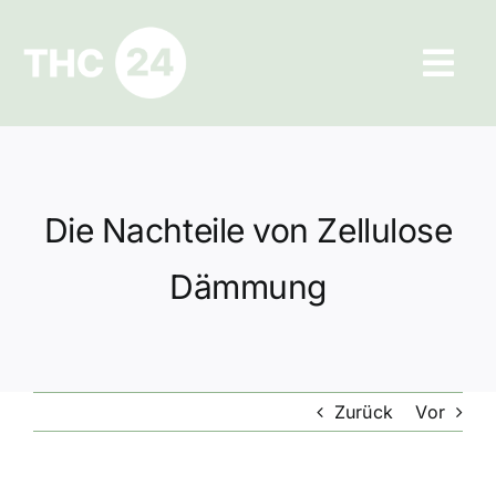
Zum
Inhalt
Tog
springen
Navi
Ratgeber
Hilfe und Kontakt
Die Nachteile von Zellulose
Datenschutz
Dämmung
Impressum
Zurück
Vor