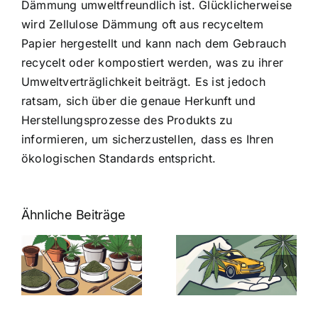
Dämmung umweltfreundlich ist. Glücklicherweise
wird Zellulose Dämmung oft aus recyceltem
Papier hergestellt und kann nach dem Gebrauch
recycelt oder kompostiert werden, was zu ihrer
Umweltverträglichkeit beiträgt. Es ist jedoch
ratsam, sich über die genaue Herkunft und
Herstellungsprozesse des Produkts zu
informieren, um sicherzustellen, dass es Ihren
ökologischen Standards entspricht.
Ähnliche Beiträge
Neue THC-
Grenzwert-
Cannabis
men
Regelung:
Samen
:
Was Sie über
kaufen: Alles
Cannabis und
was Sie
e
Autofahren
wissen sollten