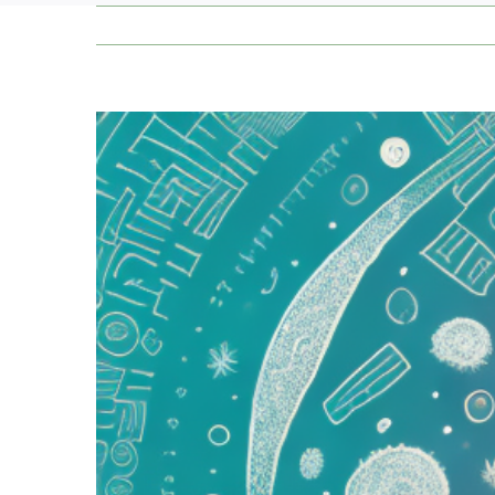
Zeige
grösseres
Bild