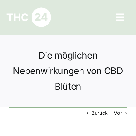
Zum
Inhalt
Tog
springen
Navi
Ratgeber
Die möglichen
Hilfe und Kontakt
Nebenwirkungen von CBD
Datenschutz
Blüten
Impressum
Zurück
Vor