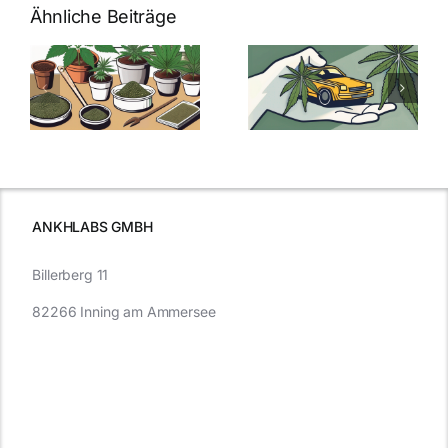
Ähnliche Beiträge
Neue THC-
Grenzwert-
Cannabis
men
Regelung:
Samen
:
Was Sie über
kaufen: Alles
Cannabis und
was Sie
e
Autofahren
wissen sollten
wissen
müssen
ANKHLABS GMBH
Billerberg 11
82266 Inning am Ammersee