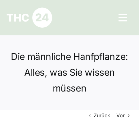
Zum
Inhalt
Tog
springen
Navi
Ratgeber
Die männliche Hanfpflanze:
Hilfe und Kontakt
Alles, was Sie wissen
Datenschutz
müssen
Impressum
Zurück
Vor