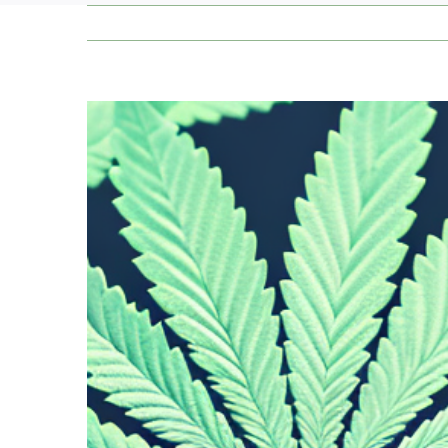
Zeige
grösseres
Bild