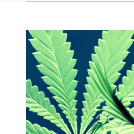
Zeige
grösseres
Bild