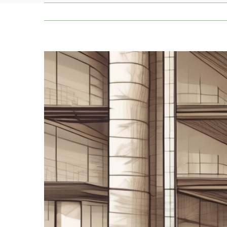
Zeige
grösseres
Bild