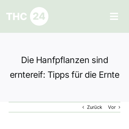
Zum
Inhalt
Tog
springen
Navi
Ratgeber
Hilfe und Kontakt
Die Hanfpflanzen sind
Datenschutz
erntereif: Tipps für die Ernte
Impressum
Zurück
Vor