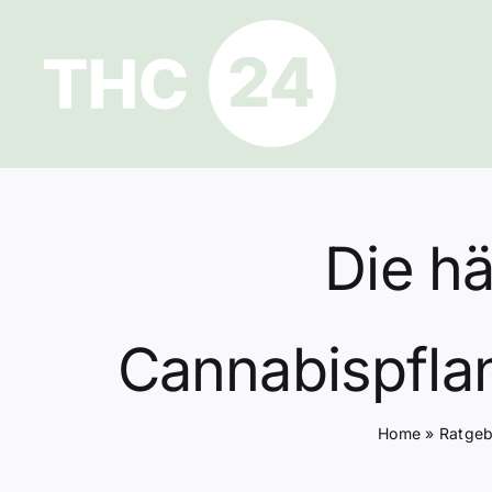
Zum
Inhalt
springen
Die hä
Cannabispfla
Home
»
Ratgeb