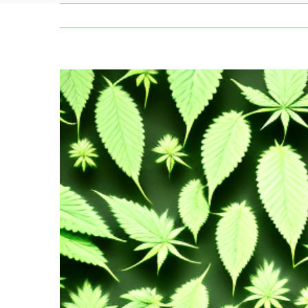
Zeige
grösseres
Bild