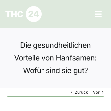
Zum
Inhalt
Tog
springen
Navi
Ratgeber
Die gesundheitlichen
Hilfe und Kontakt
Vorteile von Hanfsamen:
Datenschutz
Wofür sind sie gut?
Impressum
Zurück
Vor