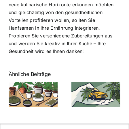
neue kulinarische Horizonte erkunden möchten
und gleichzeitig von den gesundheitlichen
Vorteilen profitieren wollen, sollten Sie
Hanfsamen in Ihre Ernährung integrieren.
Probieren Sie verschiedene Zubereitungen aus
und werden Sie kreativ in Ihrer Küche – Ihre
Gesundheit wird es Ihnen danken!
Ähnliche Beiträge
Neue THC-
Grenzwert-
Cannabis
men
Regelung:
Samen
:
Was Sie über
kaufen: Alles
Cannabis und
was Sie
e
Autofahren
wissen sollten
wissen
müssen