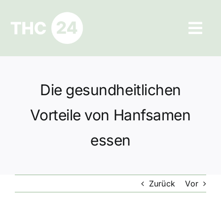
Zum
Inhalt
Tog
springen
Navi
Ratgeber
Die gesundheitlichen
Hilfe und Kontakt
Vorteile von Hanfsamen
Datenschutz
essen
Impressum
Zurück
Vor