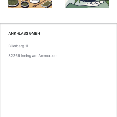
kaufen: Alles
Cannabis und
was Sie
e
Autofahren
wissen sollten
wissen
müssen
ANKHLABS GMBH
Billerberg 11
82266 Inning am Ammersee