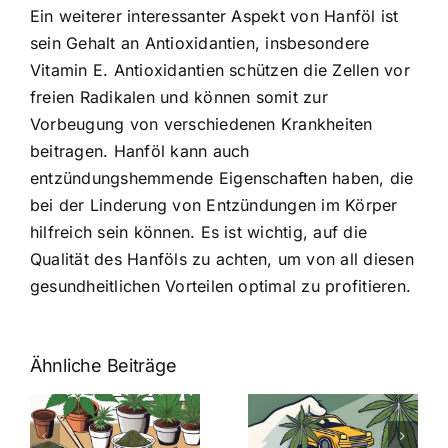
Ein weiterer interessanter Aspekt von Hanföl ist
sein Gehalt an Antioxidantien, insbesondere
Vitamin E. Antioxidantien schützen die Zellen vor
freien Radikalen und können somit zur
Vorbeugung von verschiedenen Krankheiten
beitragen. Hanföl kann auch
entzündungshemmende Eigenschaften haben, die
bei der Linderung von Entzündungen im Körper
hilfreich sein können. Es ist wichtig, auf die
Qualität des Hanföls zu achten, um von all diesen
gesundheitlichen Vorteilen optimal zu profitieren.
Ähnliche Beiträge
Neue THC-
Grenzwert-
Cannabis
men
Regelung:
Samen
:
Was Sie über