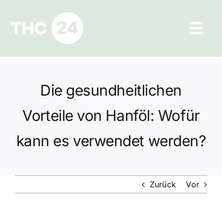
Zum
Inhalt
Tog
springen
Navi
Ratgeber
Die gesundheitlichen
Hilfe und Kontakt
Vorteile von Hanföl: Wofür
Datenschutz
kann es verwendet werden?
Impressum
Zurück
Vor