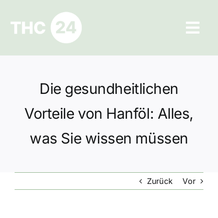
Zum
Inhalt
Tog
springen
Navi
Ratgeber
Die gesundheitlichen
Hilfe und Kontakt
Vorteile von Hanföl: Alles,
Datenschutz
was Sie wissen müssen
Impressum
Zurück
Vor