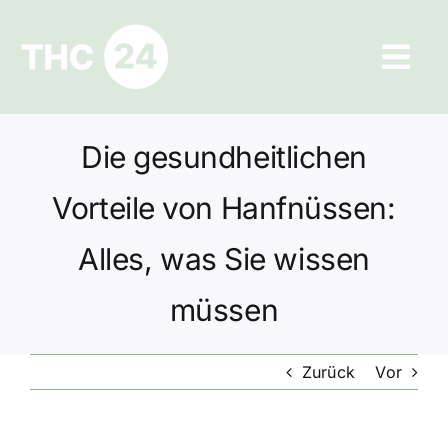
Zum
Inhalt
Tog
springen
Navi
Ratgeber
Die gesundheitlichen
Hilfe und Kontakt
Vorteile von Hanfnüssen:
Datenschutz
Alles, was Sie wissen
müssen
Impressum
Zurück
Vor