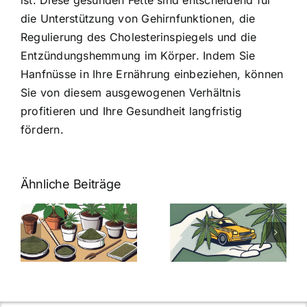
die Unterstützung von Gehirnfunktionen, die
Regulierung des Cholesterinspiegels und die
Entzündungshemmung im Körper. Indem Sie
Hanfnüsse in Ihre Ernährung einbeziehen, können
Sie von diesem ausgewogenen Verhältnis
profitieren und Ihre Gesundheit langfristig
fördern.
Ähnliche Beiträge
Neue THC-
Grenzwert-
Cannabis
men
Regelung:
Samen
:
Was Sie über
kaufen: Alles
Cannabis und
was Sie
e
Autofahren
wissen sollten
wissen
müssen