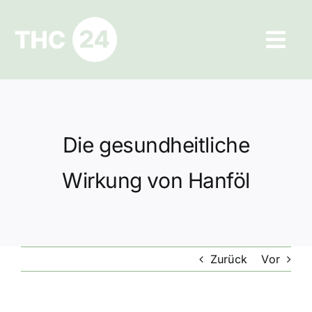
Zum
Inhalt
Tog
springen
Navi
Ratgeber
Hilfe und Kontakt
Die gesundheitliche
Datenschutz
Wirkung von Hanföl
Impressum
Zurück
Vor