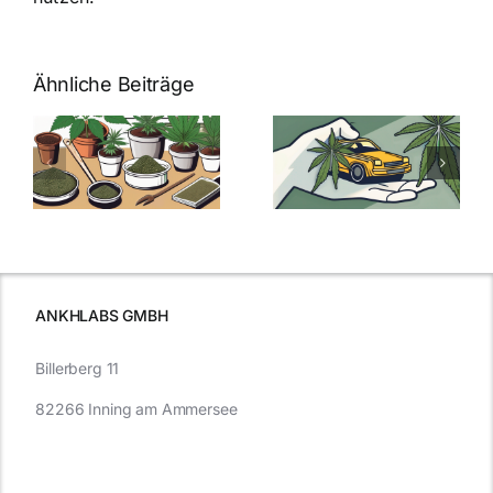
Ähnliche Beiträge
Neue THC-
Grenzwert-
Cannabis
men
Regelung:
Samen
:
Was Sie über
kaufen: Alles
Cannabis und
was Sie
e
Autofahren
wissen sollten
wissen
müssen
ANKHLABS GMBH
Billerberg 11
82266 Inning am Ammersee