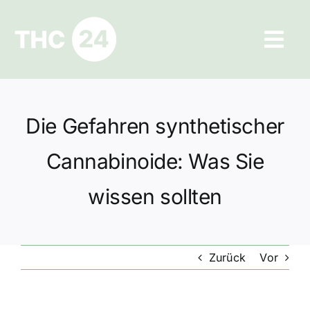
Zum
Inhalt
Tog
springen
Navi
Ratgeber
Die Gefahren synthetischer
Hilfe und Kontakt
Cannabinoide: Was Sie
Datenschutz
wissen sollten
Impressum
Zurück
Vor