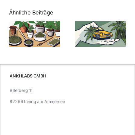
Ähnliche Beiträge
Neue THC-
Grenzwert-
Cannabis
men
Regelung:
Samen
:
Was Sie über
kaufen: Alles
Cannabis und
was Sie
e
Autofahren
wissen sollten
wissen
müssen
ANKHLABS GMBH
Billerberg 11
82266 Inning am Ammersee