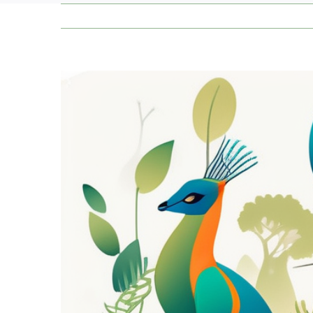
Zeige
grösseres
Bild