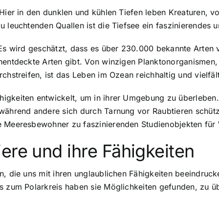
 Hier in den dunklen und kühlen Tiefen leben Kreaturen, 
u leuchtenden Quallen ist die Tiefsee ein faszinierendes
. Es wird geschätzt, dass es über 230.000 bekannte Arte
nentdeckte Arten gibt. Von winzigen Planktonorganismen, 
chstreifen, ist das Leben im Ozean reichhaltig und vielfält
igkeiten entwickelt, um in ihrer Umgebung zu überleben
 während andere sich durch Tarnung vor Raubtieren schü
e Meeresbewohner zu faszinierenden Studienobjekten für 
ere und ihre Fähigkeiten
n, die uns mit ihren unglaublichen Fähigkeiten beeindruc
is zum Polarkreis haben sie Möglichkeiten gefunden, zu ü