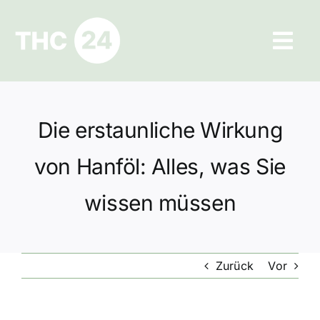
Zum
Inhalt
Tog
springen
Navi
Ratgeber
Die erstaunliche Wirkung
Hilfe und Kontakt
von Hanföl: Alles, was Sie
Datenschutz
wissen müssen
Impressum
Zurück
Vor