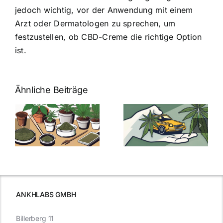
jedoch wichtig, vor der Anwendung mit einem
Arzt oder Dermatologen zu sprechen, um
festzustellen, ob CBD-Creme die richtige Option
ist.
Ähnliche Beiträge
Neue THC-
Grenzwert-
Cannabis
men
Regelung:
Samen
:
Was Sie über
kaufen: Alles
Cannabis und
was Sie
e
Autofahren
wissen sollten
wissen
müssen
ANKHLABS GMBH
Billerberg 11