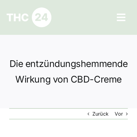
Zum
Inhalt
Tog
springen
Navi
Ratgeber
Hilfe und Kontakt
Die entzündungshemmende
Datenschutz
Wirkung von CBD-Creme
Impressum
Zurück
Vor