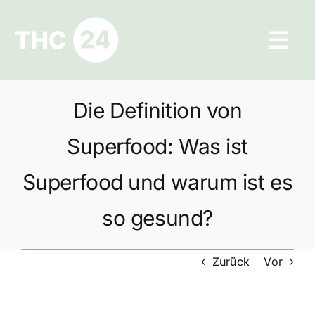
Zum
Inhalt
Tog
springen
Navi
Ratgeber
Die Definition von
Hilfe und Kontakt
Superfood: Was ist
Datenschutz
Superfood und warum ist es
so gesund?
Impressum
Zurück
Vor