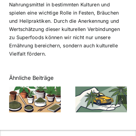
Nahrungsmittel in bestimmten Kulturen und
spielen eine wichtige Rolle in Festen, Bräuchen
und Heilpraktiken. Durch die Anerkennung und
Wertschätzung dieser kulturellen Verbindungen
zu Superfoods können wir nicht nur unsere
Ernährung bereichern, sondern auch kulturelle
Vielfalt fördern.
Ähnliche Beiträge
Neue THC-
Grenzwert-
Cannabis
men
Regelung:
Samen
:
Was Sie über
kaufen: Alles
Cannabis und
was Sie
e
Autofahren
wissen sollten
wissen
müssen