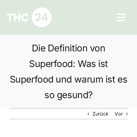
Zum
Inhalt
Tog
springen
Navi
Ratgeber
Die Definition von
Hilfe und Kontakt
Superfood: Was ist
Datenschutz
Superfood und warum ist es
so gesund?
Impressum
Zurück
Vor