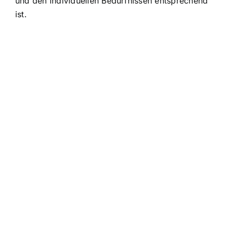
und den individuellen Bedürfnissen entsprechend
ist.