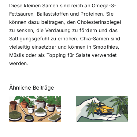
Diese kleinen Samen sind reich an Omega-3-
Fettsäuren, Ballaststoffen und Proteinen. Sie
können dazu beitragen, den Cholesterinspiegel
zu senken, die Verdauung zu fördern und das
Sättigungsgefühl zu erhöhen.
Chia-Samen sind
vielseitig einsetzbar
und können in Smoothies,
Müslis oder als Topping für Salate verwendet
werden.
Ähnliche Beiträge
Neue THC-
Grenzwert-
Cannabis
men
Regelung:
Samen
:
Was Sie über
kaufen: Alles
Cannabis und
was Sie
e
Autofahren
wissen sollten
wissen