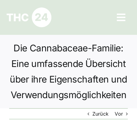
Zum
Inhalt
Tog
springen
Navi
Ratgeber
Die Cannabaceae-Familie:
Hilfe und Kontakt
Eine umfassende Übersicht
Datenschutz
über ihre Eigenschaften und
Verwendungsmöglichkeiten
Impressum
Zurück
Vor