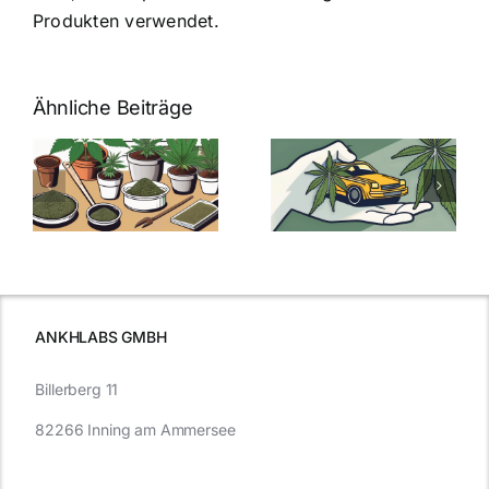
Produkten verwendet.
Ähnliche Beiträge
Neue THC-
Grenzwert-
Cannabis
men
Regelung:
Samen
:
Was Sie über
kaufen: Alles
Cannabis und
was Sie
e
Autofahren
wissen sollten
wissen
müssen
ANKHLABS GMBH
Billerberg 11
82266 Inning am Ammersee