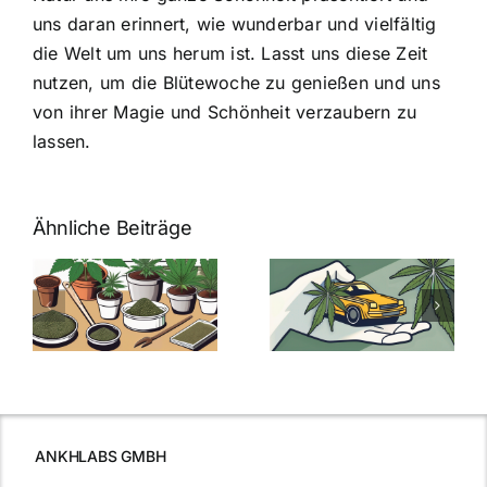
uns daran erinnert, wie wunderbar und vielfältig
die Welt um uns herum ist. Lasst uns diese Zeit
nutzen, um die Blütewoche zu genießen und uns
von ihrer Magie und Schönheit verzaubern zu
lassen.
Ähnliche Beiträge
Neue THC-
Grenzwert-
Cannabis
men
Regelung:
Samen
:
Was Sie über
kaufen: Alles
Cannabis und
was Sie
e
Autofahren
wissen sollten
wissen
müssen
ANKHLABS GMBH