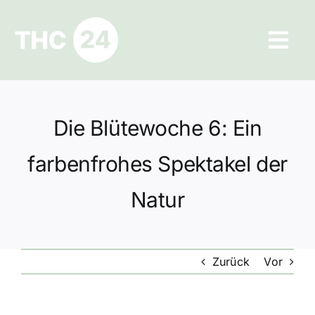
Zum
Inhalt
Tog
springen
Navi
Ratgeber
Die Blütewoche 6: Ein
Hilfe und Kontakt
farbenfrohes Spektakel der
Datenschutz
Natur
Impressum
Zurück
Vor