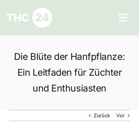
Zum
Inhalt
Tog
springen
Navi
Ratgeber
Die Blüte der Hanfpflanze:
Hilfe und Kontakt
Ein Leitfaden für Züchter
Datenschutz
und Enthusiasten
Impressum
Zurück
Vor