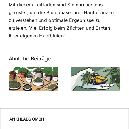
Mit diesem Leitfaden sind Sie nun bestens
gerüstet, um die Blütephase Ihrer Hanfpflanzen
zu verstehen und optimale Ergebnisse zu
erzielen. Viel Erfolg beim Züchten und Ernten
Ihrer eigenen Hanfblüten!
Ähnliche Beiträge
Neue THC-
Grenzwert-
Cannabis
men
Regelung:
Samen
:
Was Sie über
kaufen: Alles
Cannabis und
was Sie
e
Autofahren
wissen sollten
wissen
müssen
ANKHLABS GMBH