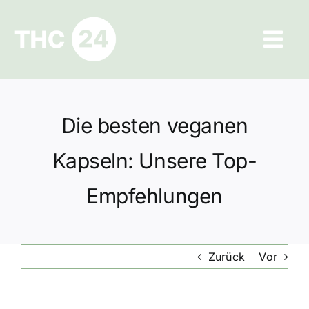
Zum
Inhalt
Tog
springen
Navi
Ratgeber
Die besten veganen
Hilfe und Kontakt
Kapseln: Unsere Top-
Datenschutz
Empfehlungen
Impressum
Zurück
Vor