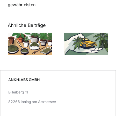
gewährleisten.
Ähnliche Beiträge
Neue THC-
Grenzwert-
Cannabis
men
Regelung:
Samen
:
Was Sie über
kaufen: Alles
Cannabis und
was Sie
e
Autofahren
wissen sollten
wissen
müssen
ANKHLABS GMBH
Billerberg 11
82266 Inning am Ammersee