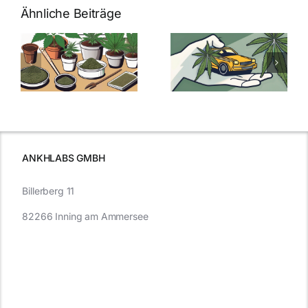
Ähnliche Beiträge
Neue THC-
Grenzwert-
Cannabis
men
Regelung:
Samen
:
Was Sie über
kaufen: Alles
Cannabis und
was Sie
e
Autofahren
wissen sollten
wissen
müssen
ANKHLABS GMBH
Billerberg 11
82266 Inning am Ammersee