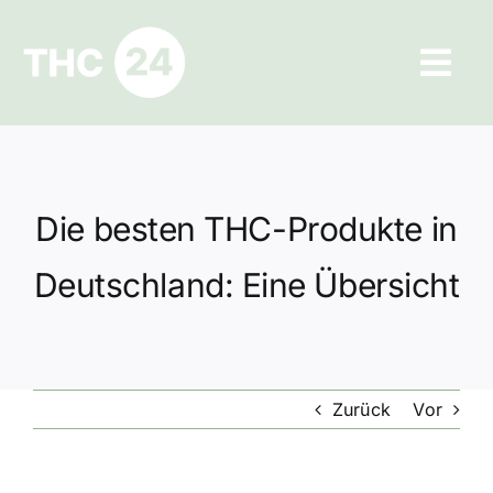
Zum
Inhalt
Tog
springen
Navi
Ratgeber
Hilfe und Kontakt
Die besten THC-Produkte in
Datenschutz
Deutschland: Eine Übersicht
Impressum
Zurück
Vor