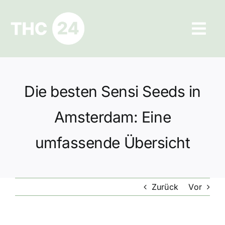
Zum
Inhalt
Tog
springen
Navi
Ratgeber
Die besten Sensi Seeds in
Hilfe und Kontakt
Amsterdam: Eine
Datenschutz
umfassende Übersicht
Impressum
Zurück
Vor