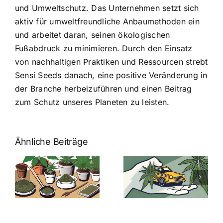
und Umweltschutz. Das Unternehmen setzt sich
aktiv für umweltfreundliche Anbaumethoden ein
und arbeitet daran, seinen ökologischen
Fußabdruck zu minimieren. Durch den Einsatz
von nachhaltigen Praktiken und Ressourcen strebt
Sensi Seeds danach, eine positive Veränderung in
der Branche herbeizuführen und einen Beitrag
zum Schutz unseres Planeten zu leisten.
Ähnliche Beiträge
Neue THC-
Grenzwert-
Cannabis
men
Regelung:
Samen
:
Was Sie über
kaufen: Alles
Cannabis und
was Sie
e
Autofahren
wissen sollten
wissen