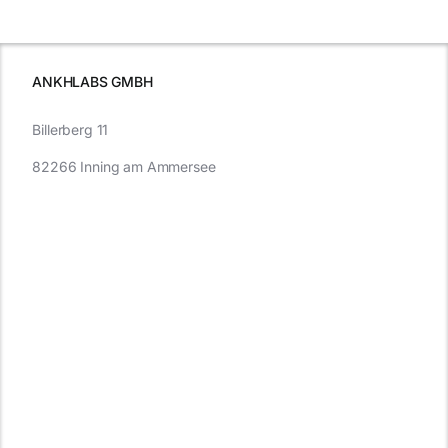
e
Autofahren
wissen sollten
wissen
müssen
ANKHLABS GMBH
Billerberg 11
82266 Inning am Ammersee