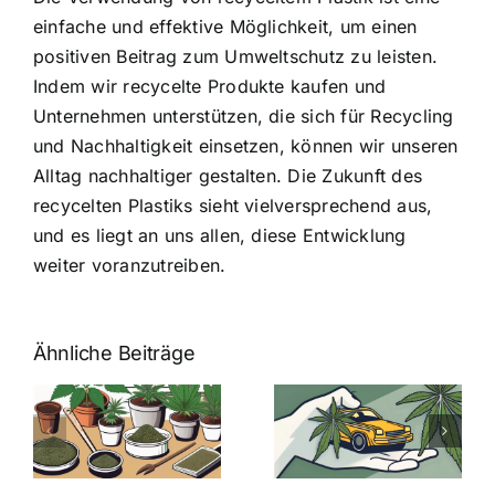
einfache und effektive Möglichkeit, um einen
positiven Beitrag zum Umweltschutz zu leisten.
Indem wir recycelte Produkte kaufen und
Unternehmen unterstützen, die sich für Recycling
und Nachhaltigkeit einsetzen, können wir unseren
Alltag nachhaltiger gestalten. Die Zukunft des
recycelten Plastiks sieht vielversprechend aus,
und es liegt an uns allen, diese Entwicklung
weiter voranzutreiben.
Ähnliche Beiträge
Neue THC-
Grenzwert-
Cannabis
men
Regelung:
Samen
:
Was Sie über
kaufen: Alles
Cannabis und
was Sie