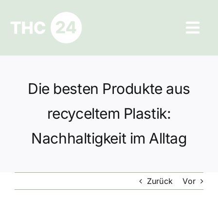
Zum
Inhalt
Tog
springen
Navi
Ratgeber
Die besten Produkte aus
Hilfe und Kontakt
recyceltem Plastik:
Datenschutz
Nachhaltigkeit im Alltag
Impressum
Zurück
Vor