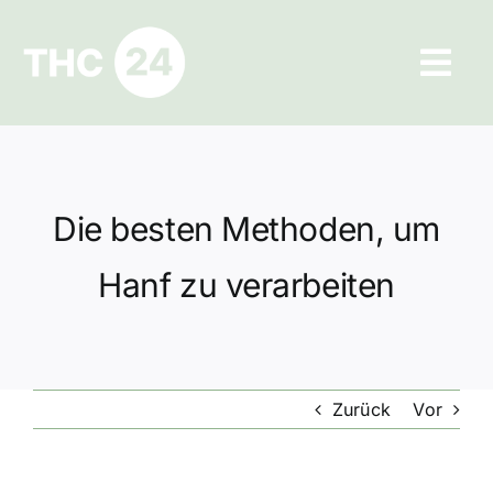
Zum
Inhalt
Tog
springen
Navi
Ratgeber
Hilfe und Kontakt
Die besten Methoden, um
Datenschutz
Hanf zu verarbeiten
Impressum
Zurück
Vor