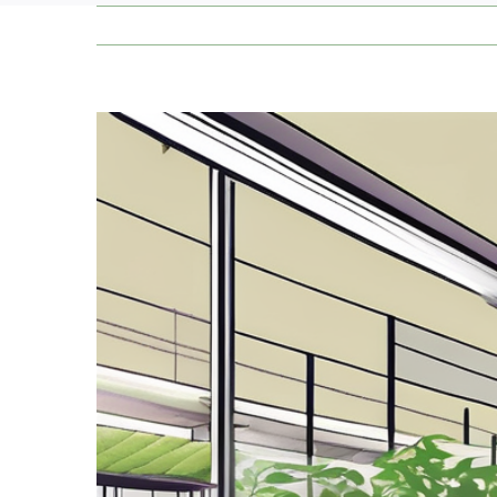
Zeige
grösseres
Bild