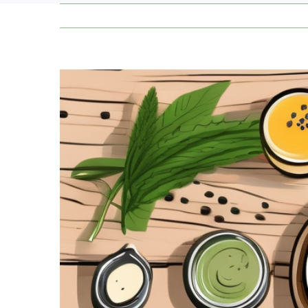
Zeige
grösseres
Bild