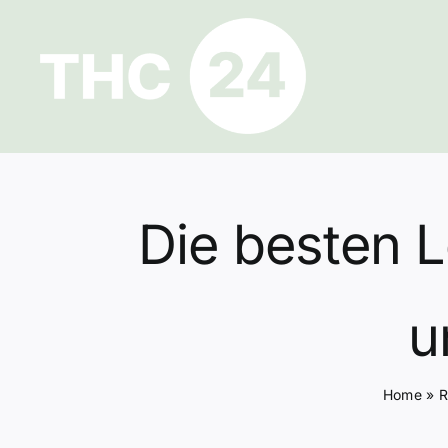
Zum
Inhalt
springen
Die besten 
u
Home
»
R