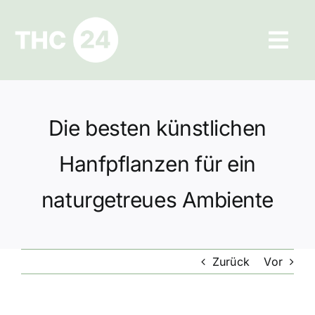
Zum
Inhalt
Tog
springen
Navi
Ratgeber
Die besten künstlichen
Hilfe und Kontakt
Hanfpflanzen für ein
Datenschutz
naturgetreues Ambiente
Impressum
Zurück
Vor