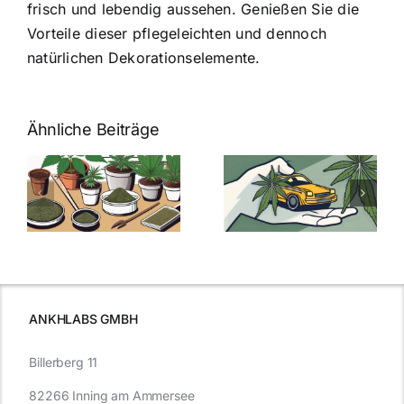
frisch und lebendig aussehen. Genießen Sie die
Vorteile dieser pflegeleichten und dennoch
natürlichen Dekorationselemente.
Ähnliche Beiträge
Neue THC-
Grenzwert-
Cannabis
men
Regelung:
Samen
:
Was Sie über
kaufen: Alles
Cannabis und
was Sie
e
Autofahren
wissen sollten
wissen
müssen
ANKHLABS GMBH
Billerberg 11
82266 Inning am Ammersee