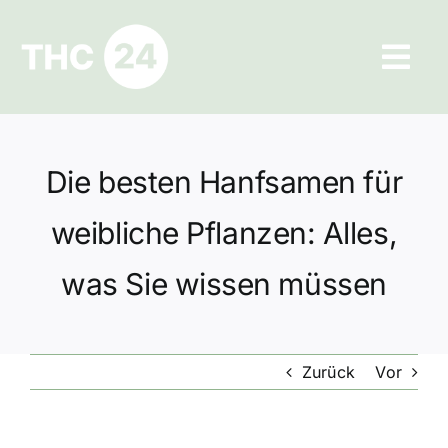
Zum
Inhalt
Tog
springen
Navi
Ratgeber
Die besten Hanfsamen für
Hilfe und Kontakt
weibliche Pflanzen: Alles,
Datenschutz
was Sie wissen müssen
Impressum
Zurück
Vor