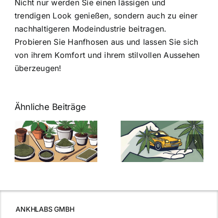
Nicht nur werden Sie einen lässigen und
trendigen Look genießen, sondern auch zu einer
nachhaltigeren Modeindustrie beitragen.
Probieren Sie Hanfhosen aus und lassen Sie sich
von ihrem Komfort und ihrem stilvollen Aussehen
überzeugen!
Ähnliche Beiträge
Neue THC-
Grenzwert-
Cannabis
men
Regelung:
Samen
:
Was Sie über
kaufen: Alles
Cannabis und
was Sie
e
Autofahren
wissen sollten
wissen
müssen
ANKHLABS GMBH