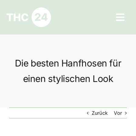
Zum
Inhalt
Tog
springen
Navi
Ratgeber
Hilfe und Kontakt
Die besten Hanfhosen für
Datenschutz
einen stylischen Look
Impressum
Zurück
Vor