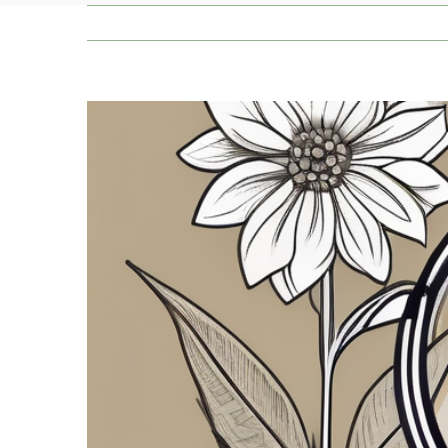
Zeige
grösseres
Bild