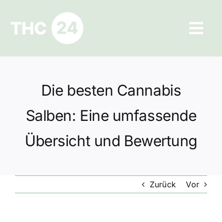
Zum
Inhalt
Tog
springen
Navi
Ratgeber
Die besten Cannabis
Hilfe und Kontakt
Salben: Eine umfassende
Datenschutz
Übersicht und Bewertung
Impressum
Zurück
Vor