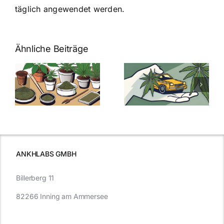
täglich angewendet werden.
Ähnliche Beiträge
Neue THC-
Grenzwert-
Cannabis
men
Regelung:
Samen
:
Was Sie über
kaufen: Alles
Cannabis und
was Sie
e
Autofahren
wissen sollten
wissen
müssen
ANKHLABS GMBH
Billerberg 11
82266 Inning am Ammersee