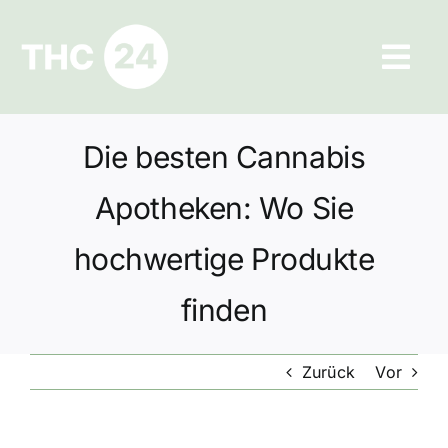
Zum
Inhalt
Tog
springen
Navi
Ratgeber
Die besten Cannabis
Hilfe und Kontakt
Apotheken: Wo Sie
Datenschutz
hochwertige Produkte
finden
Impressum
Zurück
Vor