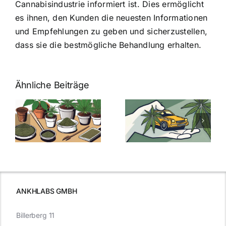
Cannabisindustrie informiert ist. Dies ermöglicht
es ihnen, den Kunden die neuesten Informationen
und Empfehlungen zu geben und sicherzustellen,
dass sie die bestmögliche Behandlung erhalten.
Ähnliche Beiträge
Neue THC-
Grenzwert-
Cannabis
men
Regelung:
Samen
:
Was Sie über
kaufen: Alles
Cannabis und
was Sie
e
Autofahren
wissen sollten
wissen
müssen
ANKHLABS GMBH
Billerberg 11