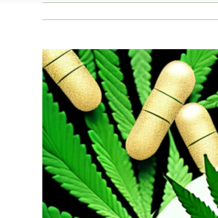
Zeige
grösseres
Bild