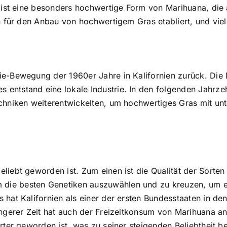
, ist eine besonders hochwertige Form von Marihuana, die 
en für den Anbau von hochwertigem Gras etabliert, und viel
ie-Bewegung der 1960er Jahre in Kalifornien zurück. Di
ntstand eine lokale Industrie. In den folgenden Jahrzehn
echniken weiterentwickelten, um hochwertiges Gras mit u
liebt geworden ist. Zum einen ist die Qualität der Sorten
ie besten Genetiken auszuwählen und zu kreuzen, um ei
s hat Kalifornien als einer der ersten Bundesstaaten in 
jüngerer Zeit hat auch der Freizeitkonsum von Marihuana 
rter geworden ist, was zu seiner steigenden Beliebtheit b