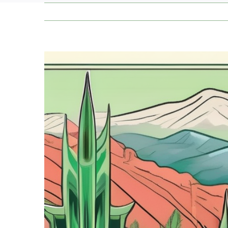
Zeige
grösseres
Bild